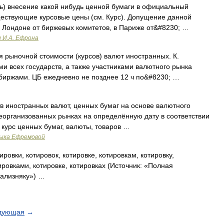
ть) внесение какой нибудь ценной бумаги в официальный
ствующие курсовые цены (см. Курс). Допущение данной
 и Лондоне от биржевых комитетов, в Париже от&#8230; …
и И.А. Ефрона
 рыночной стоимости (курсов) валют иностранных. К.
 всех государств, а также участниками валютного рынка
иржами. ЦБ ежедневно не позднее 12 ч по&#8230; …
в иностранных валют, ценных бумаг на основе валютного
неорганизованных рынках на определённую дату в соответствии
 курс ценных бумаг, валюты, товаров …
зыка Ефремовой
ировки, котировок, котировке, котировкам, котировку,
ировками, котировке, котировках (Источник: «Полная
Зализняку») …
дующая
→