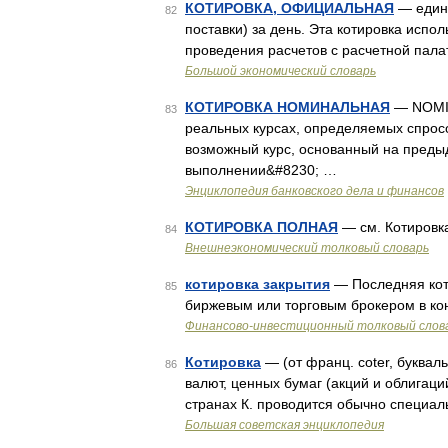
КОТИРОВКА, ОФИЦИАЛЬНАЯ
— едина
82
поставки) за день. Эта котировка исп
проведения расчетов с расчетной пал
Большой экономический словарь
КОТИРОВКА НОМИНАЛЬНАЯ
— NOMIN
83
реальных курсах, определяемых спрос
возможный курс, основанный на преды
выполнении&#8230; …
Энциклопедия банковского дела и финансов
КОТИРОВКА ПОЛНАЯ
— см. Котировк
84
Внешнеэкономический толковый словарь
котировка закрытия
— Последняя кот
85
биржевым или торговым брокером в ко
Финансово-инвестиционный толковый слов
Котировка
— (от франц. coter, букв
86
валют, ценных бумаг (акций и облига
странах К. проводится обычно специа
Большая советская энциклопедия