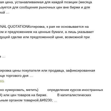
я цена, устанавливаемая для каждой позиции (месяца
ользуется для сообщения рыночных цен вне биржи и для
атой …
AL QUOTATIONКотировка, к рая не основывается на
ом и предложением на ценные бумаги, а лишь указывает
дущей сделке или предложенной цене, возможной при
а …
ировка цены покупателя или продавца, зафиксированная
нце торгового дня …
арь
ально нумеровать, метить) определение курсов иностранных
ций) или цен товаров на бирже. В капиталистических
льным органом товарной,&#8230; …