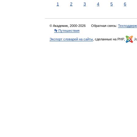
1
2
3
4
5
6
© Академик, 2000-2026
Обратная связь:
Техподдерж
👣 Путешествия
Экспорт словарей на сайты
, сделанные на PHP,
Jo