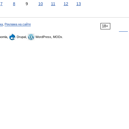
7
8
9
10
11
12
13
ка
,
Реклама на сайте
18+
omla,
Drupal,
WordPress, MODx.