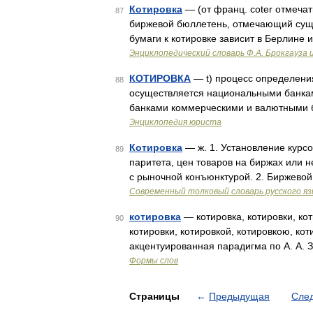
Котировка
— (от франц. coter отмеча
87
биржевой бюллетень, отмечающий суще
бумаги к котировке зависит в Берлине
Энциклопедический словарь Ф.А. Брокгауза 
КОТИРОВКА
— t) процесс определения
88
осуществляется национальными банками
банками коммерческими и валютными б
Энциклопедия юриста
Котировка
— ж. 1. Установление курсо
89
паритета, цен товаров на биржах или 
с рыночной конъюнктурой. 2. Биржевой
Современный толковый словарь русского я
котировка
— котировка, котировки, кот
90
котировки, котировкой, котировкою, кот
акцентуированная парадигма по А. А. 
Формы слов
Страницы
←
Предыдущая
Сле